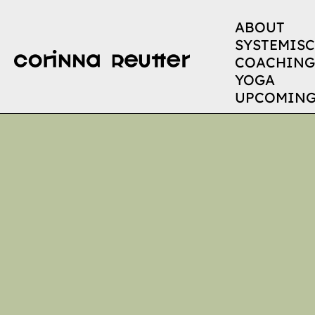
ABOUT
SYSTEMIS
COACHING
YOGA
UPCOMIN
Ret
RES
Wom